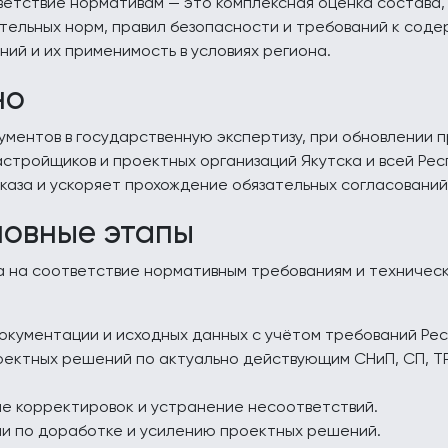
етствие нормативам — это комплексная оценка состава,
ельных норм, правил безопасности и требований к соде
ий и их применимость в условиях региона.
но
ментов в государственную экспертизу, при обновлении 
стройщиков и проектных организаций Якутска и всей Рес
каза и ускоряет прохождение обязательных согласований
новные этапы
 на соответствие нормативным требованиям и техничес
кументации и исходных данных с учётом требований Респ
ектных решений по актуально действующим СНиП, СП, ТР
е корректировок и устранение несоответствий.
и по доработке и усилению проектных решений.