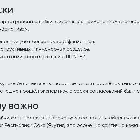
ски
спространены ошибки, связанные с применением стандар
нормативам.
еполный учёт северных коэффициентов.
структивных и инженерных разделов.
ентации в соответствии с ПП № 87.
Якутске были выявлены несоответствия в расчётах тепло
успешно прошёл экспертизу, а сроки согласований были
му важно
йчивость проекта к замечаниям экспертизы, обеспечива
в Республики Саха (Якутия) это особенно критично из-за